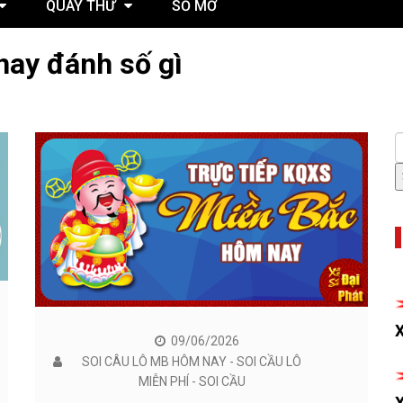
QUAY THỬ
SỔ MƠ
nay đánh số gì
09/06/2026
SOI CÂU LÔ MB HÔM NAY - SOI CẦU LÔ
MIỄN PHÍ - SOI CẦU