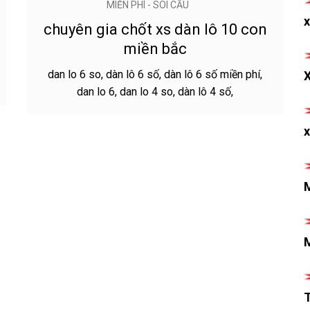
MIỄN PHÍ - SOI CẦU
x
chuyên gia chốt xs dàn lô 10 con
miền bắc
dan lo 6 so, dàn lô 6 số, dàn lô 6 số miền phí,
dan lo 6, dan lo 4 so, dàn lô 4 số,
x