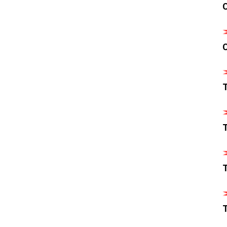
C
C
T
T
T
T