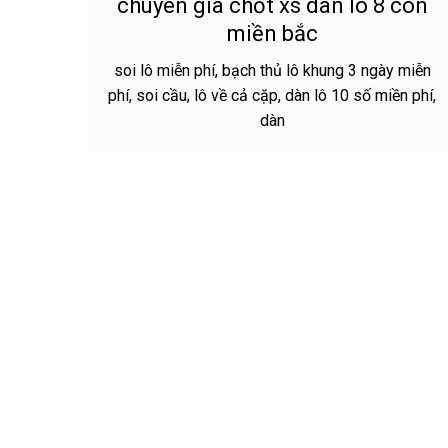
chuyên gia chốt xs dàn lô 8 con
miền bắc
soi lô miễn phí, bạch thủ lô khung 3 ngày miễn
phí, soi cầu, lô về cả cặp, dàn lô 10 số miền phí,
dàn