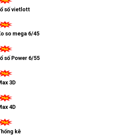
ổ số vietlott
Xo so mega 6/45
ổ số Power 6/55
Max 3D
Max 4D
Thống kê