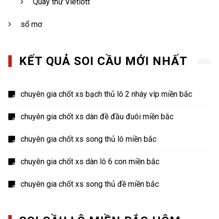
Quay thử Vietlott
sổ mơ
KẾT QUẢ SOI CẦU MỚI NHẤT
chuyên gia chốt xs bạch thủ lô 2 nháy víp miền bắc
chuyên gia chốt xs dàn đề đầu đuôi miền bắc
chuyên gia chốt xs song thủ lô miền bắc
chuyên gia chốt xs dàn lô 6 con miền bắc
chuyên gia chốt xs song thủ đề miền bắc