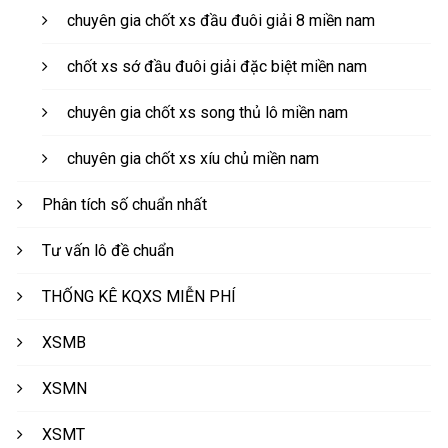
chuyên gia chốt xs đầu đuôi giải 8 miền nam
chốt xs sớ đầu đuôi giải đặc biệt miền nam
chuyên gia chốt xs song thủ lô miền nam
chuyên gia chốt xs xíu chủ miền nam
Phân tích số chuẩn nhất
Tư vấn lô đề chuẩn
THỐNG KÊ KQXS MIỄN PHÍ
XSMB
XSMN
XSMT