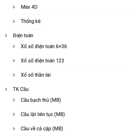
Max 4D
Thống kê
Điện toán
Xổ số điện toán 6×36
Xổ số điện toán 123
Xổ số thần tài
TK Cầu
Cầu bạch thủ (MB)
Cầu lật liên tục (MB)
Cầu về cả cặp (MB)