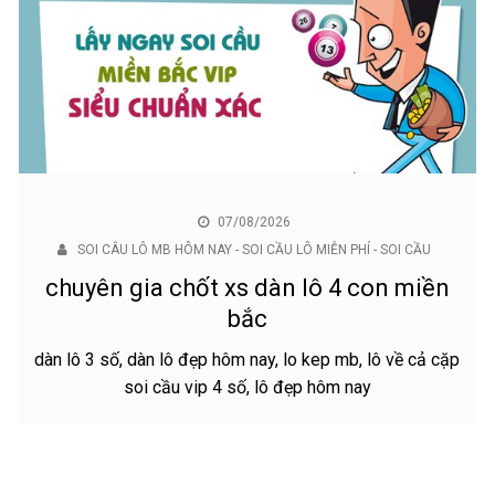
07/08/2026
SOI CÂU LÔ MB HÔM NAY - SOI CẦU LÔ MIỄN PHÍ - SOI CẦU
chuyên gia chốt xs dàn lô 4 con miền
bắc
dàn lô 3 số, dàn lô đẹp hôm nay, lo kep mb, lô về cả cặp
soi cầu vip 4 số, lô đẹp hôm nay