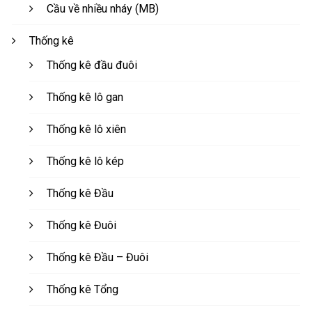
Cầu về nhiều nháy (MB)
Thống kê
Thống kê đầu đuôi
Thống kê lô gan
Thống kê lô xiên
Thống kê lô kép
Thống kê Đầu
Thống kê Đuôi
Thống kê Đầu – Đuôi
Thống kê Tổng