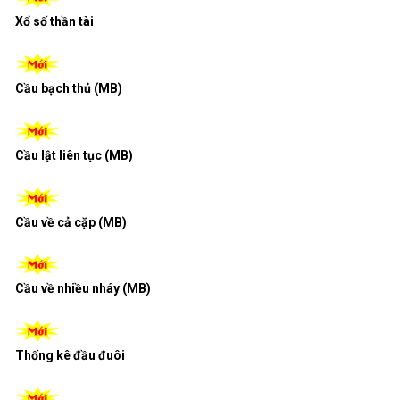
Xổ số thần tài
Cầu bạch thủ (MB)
Cầu lật liên tục (MB)
Cầu về cả cặp (MB)
Cầu về nhiều nháy (MB)
Thống kê đầu đuôi