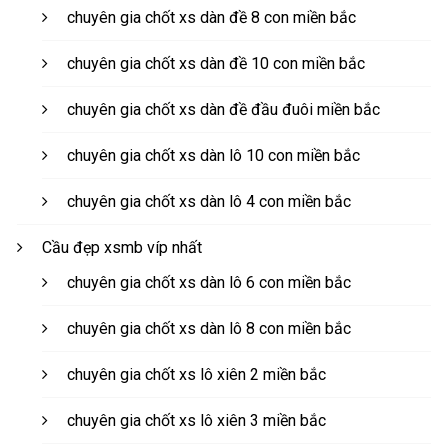
chuyên gia chốt xs dàn đề 8 con miền bắc
chuyên gia chốt xs dàn đề 10 con miền bắc
chuyên gia chốt xs dàn đề đầu đuôi miền bắc
chuyên gia chốt xs dàn lô 10 con miền bắc
chuyên gia chốt xs dàn lô 4 con miền bắc
Cầu đẹp xsmb víp nhất
chuyên gia chốt xs dàn lô 6 con miền bắc
chuyên gia chốt xs dàn lô 8 con miền bắc
chuyên gia chốt xs lô xiên 2 miền bắc
chuyên gia chốt xs lô xiên 3 miền bắc