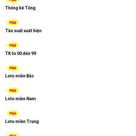
Thống kê Tổng
Tần suất xuất hiện
TK từ 00 đến 99
Loto miền Bắc
Loto miền Nam
Loto miền Trung