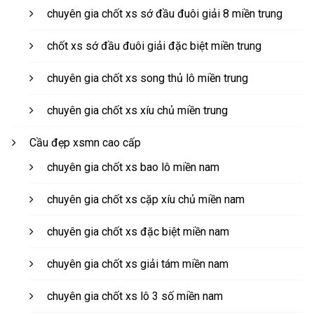
chuyên gia chốt xs sớ đầu đuôi giải 8 miền trung
chốt xs sớ đầu đuôi giải đặc biệt miền trung
chuyên gia chốt xs song thủ lô miền trung
chuyên gia chốt xs xíu chủ miền trung
Cầu đẹp xsmn cao cấp
chuyên gia chốt xs bao lô miền nam
chuyên gia chốt xs cặp xíu chủ miền nam
chuyên gia chốt xs đặc biệt miền nam
chuyên gia chốt xs giải tám miền nam
chuyên gia chốt xs lô 3 số miền nam