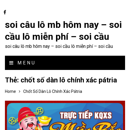
soi câu lô mb hôm nay – soi
cầu lô miễn phí – soi cầu
soi câu lô mb hôm nay – soi cầu lô miễn phí – soi cầu
MENU
Thẻ:
chốt số dàn lô chính xác pátria
Home
Chốt Số Dàn Lô Chính Xác Pátria