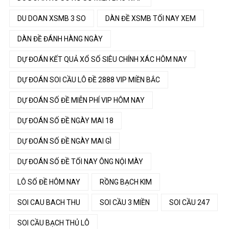
DU DOAN XSMB 3 SO
DÀN ĐỀ XSMB TỐI NAY XEM
DÀN ĐỀ ĐÁNH HÀNG NGÀY
DỰ ĐOÁN KẾT QUẢ XỔ SỐ SIÊU CHÍNH XÁC HÔM NAY
DỰ ĐOÁN SOI CẦU LÔ ĐỀ 2888 VIP MIỀN BẮC
DỰ ĐOÁN SỐ ĐỀ MIỄN PHÍ VIP HÔM NAY
DỰ ĐOÁN SỐ ĐỀ NGÀY MAI 18
DỰ ĐOÁN SỐ ĐỀ NGÀY MAI GÌ
DỰ ĐOÁN SỐ ĐỀ TỐI NAY ÔNG NỘI MÀY
LÔ SỐ ĐỀ HÔM NAY
RỒNG BẠCH KIM
SOI CAU BACH THU
SOI CẦU 3 MIỀN
SOI CẦU 247
SOI CẦU BẠCH THỦ LÔ