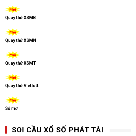
Quay thử XSMB
Quay thử XSMN
Quay thử XSMT
Quay thử Vietlott
Sổ mơ
SOI CẦU XỔ SỐ PHÁT TÀI