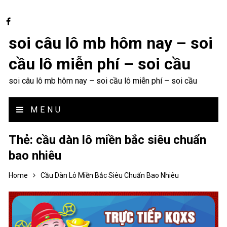
soi câu lô mb hôm nay – soi
cầu lô miễn phí – soi cầu
soi câu lô mb hôm nay – soi cầu lô miễn phí – soi cầu
MENU
Thẻ:
cầu dàn lô miền bắc siêu chuẩn
bao nhiêu
Home
Cầu Dàn Lô Miền Bắc Siêu Chuẩn Bao Nhiêu