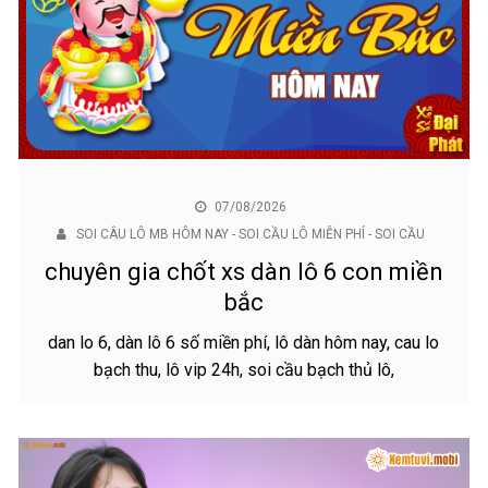
07/08/2026
SOI CÂU LÔ MB HÔM NAY - SOI CẦU LÔ MIỄN PHÍ - SOI CẦU
chuyên gia chốt xs dàn lô 6 con miền
bắc
dan lo 6, dàn lô 6 số miền phí, lô dàn hôm nay, cau lo
bạch thu, lô vip 24h, soi cầu bạch thủ lô,