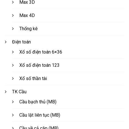
Max 3D
Max 4D
Thống kê
Điện toán
Xổ số điện toán 6×36
Xổ số điện toán 123
Xổ số thần tài
TK Cầu
Cầu bạch thủ (MB)
Cầu lật liên tục (MB)
Cầu về cả cặp (MB)