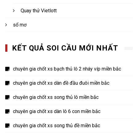
Quay thử Vietlott
sổ mơ
KẾT QUẢ SOI CẦU MỚI NHẤT
chuyên gia chốt xs bạch thủ lô 2 nháy víp miền bắc
chuyên gia chốt xs dàn đề đầu đuôi miền bắc
chuyên gia chốt xs song thủ lô miền bắc
chuyên gia chốt xs dàn lô 6 con miền bắc
chuyên gia chốt xs song thủ đề miền bắc