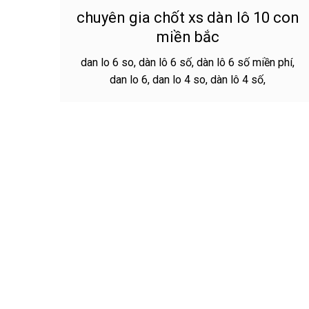
chuyên gia chốt xs dàn lô 10 con
miền bắc
dan lo 6 so, dàn lô 6 số, dàn lô 6 số miền phí,
dan lo 6, dan lo 4 so, dàn lô 4 số,