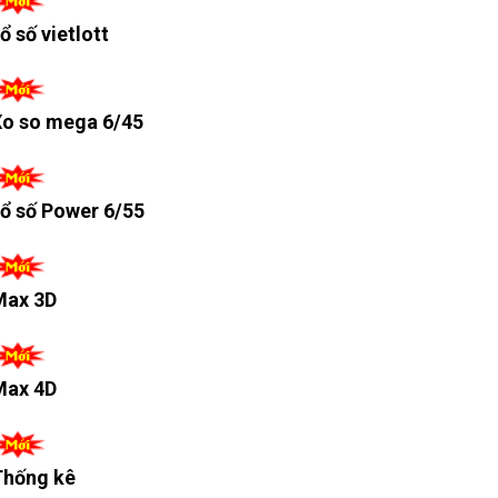
ổ số vietlott
Xo so mega 6/45
ổ số Power 6/55
Max 3D
Max 4D
Thống kê