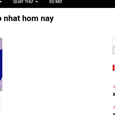
QUAY THỬ
SỔ MƠ
p nhat hom nay