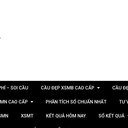
–
HÍ – SOI CẦU
CẦU ĐẸP XSMB CAO CẤP
CẦU ĐẸ
SMN CAO CẤP
PHÂN TÍCH SỐ CHUẨN NHẤT
TƯ 
SMN
XSMT
KẾT QUẢ HÔM NAY
SỔ KẾT QUẢ