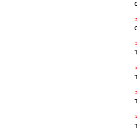
C
C
T
T
T
T