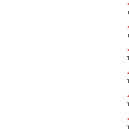
T
T
T