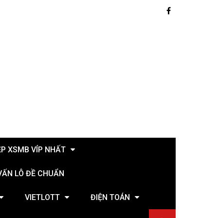
P XSMB VÍP NHẤT
VẤN LÔ ĐỀ CHUẨN
VIETLOTT
ĐIỆN TOÁN