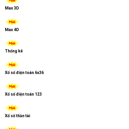
Max 3D
Max 4D
Thống kê
Xổ số điện toán 6x36
Xổ số điện toán 123
Xổ số thần tài