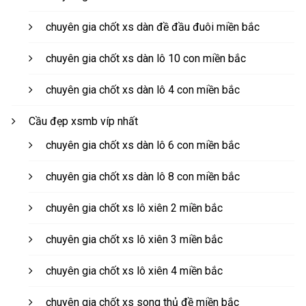
chuyên gia chốt xs dàn đề đầu đuôi miền bắc
chuyên gia chốt xs dàn lô 10 con miền bắc
chuyên gia chốt xs dàn lô 4 con miền bắc
Cầu đẹp xsmb víp nhất
chuyên gia chốt xs dàn lô 6 con miền bắc
chuyên gia chốt xs dàn lô 8 con miền bắc
chuyên gia chốt xs lô xiên 2 miền bắc
chuyên gia chốt xs lô xiên 3 miền bắc
chuyên gia chốt xs lô xiên 4 miền bắc
chuyên gia chốt xs song thủ đề miền bắc