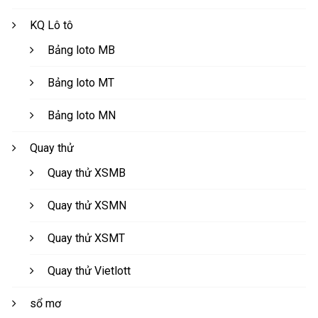
KQ Lô tô
Bảng loto MB
Bảng loto MT
Bảng loto MN
Quay thử
Quay thử XSMB
Quay thử XSMN
Quay thử XSMT
Quay thử Vietlott
sổ mơ