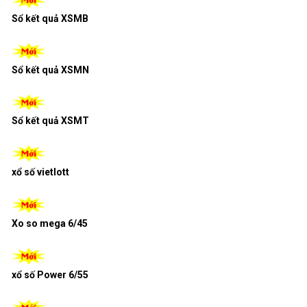
Sổ kết quả XSMB
Sổ kết quả XSMN
Sổ kết quả XSMT
xổ số vietlott
Xo so mega 6/45
xổ số Power 6/55