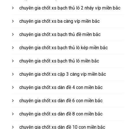
chuyên gia chốt xs bạch thủ lô 2 nháy víp miền bắc
chuyên gia chốt xs ba càng víp miền bắc
chuyên gia chốt xs bạch thủ đề miền bắc
chuyên gia chốt xs bạch thủ lô kép miền bắc
chuyên gia chốt xs bạch thủ lô miền bắc
chuyên gia chốt xs cặp 3 càng víp miền bắc
chuyên gia chốt xs dàn đề 4 con miền bắc
chuyên gia chốt xs dàn đề 6 con miền bắc
chuyên gia chốt xs dàn đề 8 con miền bắc
chuyên gia chốt xs dàn đề 10 con miền bắc