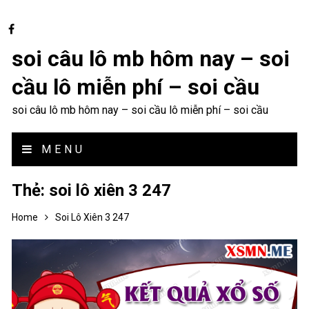
soi câu lô mb hôm nay – soi
cầu lô miễn phí – soi cầu
soi câu lô mb hôm nay – soi cầu lô miễn phí – soi cầu
MENU
Thẻ:
soi lô xiên 3 247
Home
Soi Lô Xiên 3 247