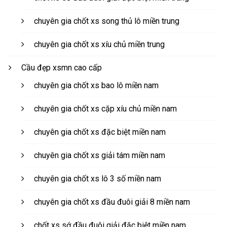
chuyên gia chốt xs song thủ lô miền trung
chuyên gia chốt xs xíu chủ miền trung
Cầu đẹp xsmn cao cấp
chuyên gia chốt xs bao lô miền nam
chuyên gia chốt xs cặp xíu chủ miền nam
chuyên gia chốt xs đặc biệt miền nam
chuyên gia chốt xs giải tám miền nam
chuyên gia chốt xs lô 3 số miền nam
chuyên gia chốt xs đầu đuôi giải 8 miền nam
chốt xs sớ đầu đuôi giải đặc biệt miền nam