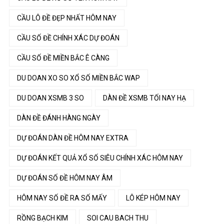
CẦU LÔ ĐỀ ĐẸP NHẤT HÔM NAY
CẦU SỐ ĐỀ CHÍNH XÁC DỰ ĐOÁN
CẦU SỐ ĐỀ MIỀN BẮC Ê CÀNG
DU DOAN XO SO XỔ SỐ MIỀN BẮC WAP
DU DOAN XSMB 3 SO
DÀN ĐỀ XSMB TỐI NAY HẠ
DÀN ĐỀ ĐÁNH HÀNG NGÀY
DỰ ĐOÁN DÀN ĐỀ HÔM NAY EXTRA
DỰ ĐOÁN KẾT QUẢ XỔ SỐ SIÊU CHÍNH XÁC HÔM NAY
DỰ ĐOÁN SỐ ĐỀ HÔM NAY ÂM
HÔM NAY SỐ ĐỀ RA SỐ MẤY
LÔ KÉP HÔM NAY
RỒNG BẠCH KIM
SOI CAU BACH THU