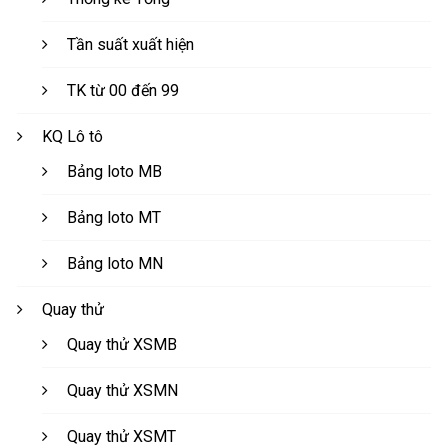
Tần suất xuất hiện
TK từ 00 đến 99
KQ Lô tô
Bảng loto MB
Bảng loto MT
Bảng loto MN
Quay thử
Quay thử XSMB
Quay thử XSMN
Quay thử XSMT