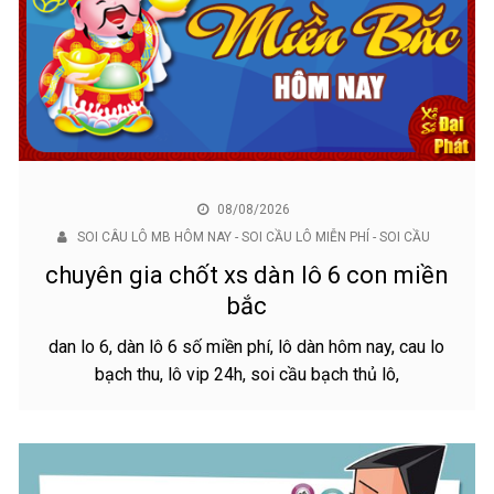
08/08/2026
SOI CÂU LÔ MB HÔM NAY - SOI CẦU LÔ MIỄN PHÍ - SOI CẦU
chuyên gia chốt xs dàn lô 6 con miền
bắc
dan lo 6, dàn lô 6 số miền phí, lô dàn hôm nay, cau lo
bạch thu, lô vip 24h, soi cầu bạch thủ lô,