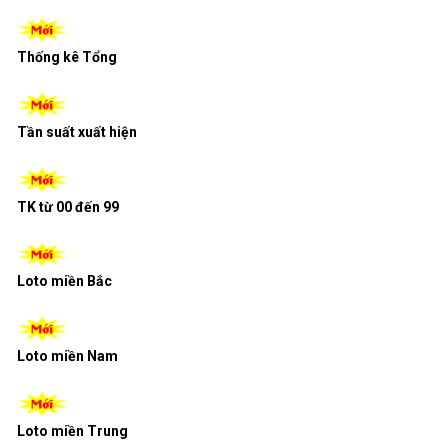
Thống kê Tổng
Tần suất xuất hiện
TK từ 00 đến 99
Loto miền Bắc
Loto miền Nam
Loto miền Trung