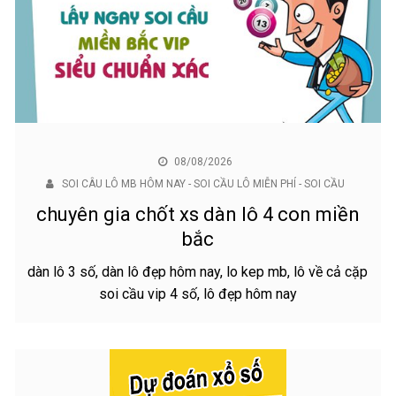
08/08/2026
SOI CÂU LÔ MB HÔM NAY - SOI CẦU LÔ MIỄN PHÍ - SOI CẦU
chuyên gia chốt xs dàn lô 4 con miền
bắc
dàn lô 3 số, dàn lô đẹp hôm nay, lo kep mb, lô về cả cặp
soi cầu vip 4 số, lô đẹp hôm nay