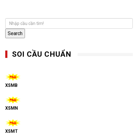
Search
SOI CẦU CHUẨN
XSMB
XSMN
XSMT