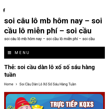
soi câu lô mb hôm nay – soi
cầu lô miễn phí – soi cầu
soi câu lô mb hôm nay – soi cầu lô miễn phí – soi cầu
MENU
Thẻ:
soi cầu dàn lô xổ số sáu hàng
tuần
Home
Soi Cầu Dàn Lô Xổ Số Sáu Hàng Tuần