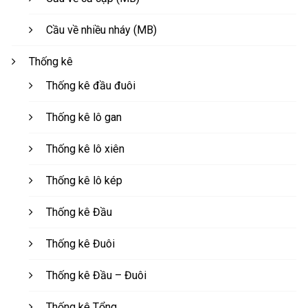
Cầu về nhiều nháy (MB)
Thống kê
Thống kê đầu đuôi
Thống kê lô gan
Thống kê lô xiên
Thống kê lô kép
Thống kê Đầu
Thống kê Đuôi
Thống kê Đầu – Đuôi
Thống kê Tổng