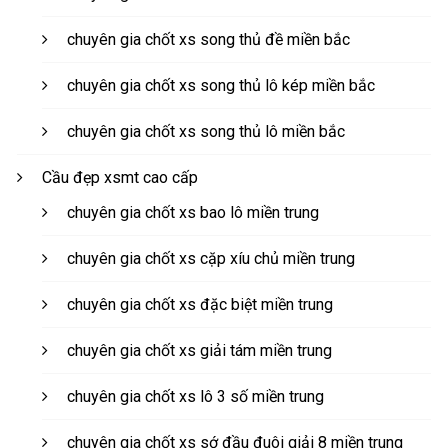
chuyên gia chốt xs song thủ đề miền bắc
chuyên gia chốt xs song thủ lô kép miền bắc
chuyên gia chốt xs song thủ lô miền bắc
Cầu đẹp xsmt cao cấp
chuyên gia chốt xs bao lô miền trung
chuyên gia chốt xs cặp xíu chủ miền trung
chuyên gia chốt xs đặc biệt miền trung
chuyên gia chốt xs giải tám miền trung
chuyên gia chốt xs lô 3 số miền trung
chuyên gia chốt xs sớ đầu đuôi giải 8 miền trung