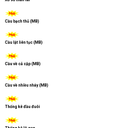
Cầu bạch thủ (MB)
Cầu lật liên tục (MB)
Cầu về cả cặp (MB)
Cầu về nhiều nháy (MB)
Thống kê đầu đuôi
Thống kê lô gan