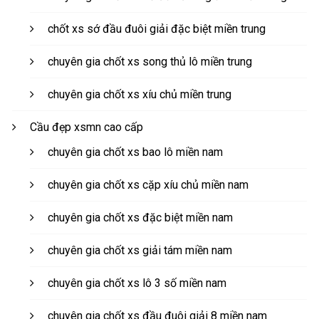
chốt xs sớ đầu đuôi giải đặc biệt miền trung
chuyên gia chốt xs song thủ lô miền trung
chuyên gia chốt xs xíu chủ miền trung
Cầu đẹp xsmn cao cấp
chuyên gia chốt xs bao lô miền nam
chuyên gia chốt xs cặp xíu chủ miền nam
chuyên gia chốt xs đặc biệt miền nam
chuyên gia chốt xs giải tám miền nam
chuyên gia chốt xs lô 3 số miền nam
chuyên gia chốt xs đầu đuôi giải 8 miền nam