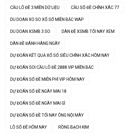
CẦU LÔ ĐỀ 3 MIỀN DỮ LIỆU
CẦU SỐ ĐỀ CHÍNH XÁC 77
DU DOAN XO SO XỔ SỐ MIỀN BẮC WAP
DU DOAN XSMB 3 SO
DÀN ĐỀ XSMB TỐI NAY XEM
DÀN ĐỀ ĐÁNH HÀNG NGÀY
DỰ ĐOÁN KẾT QUẢ XỔ SỐ SIÊU CHÍNH XÁC HÔM NAY
DỰ ĐOÁN SOI CẦU LÔ ĐỀ 2888 VIP MIỀN BẮC
DỰ ĐOÁN SỐ ĐỀ MIỄN PHÍ VIP HÔM NAY
DỰ ĐOÁN SỐ ĐỀ NGÀY MAI 18
DỰ ĐOÁN SỐ ĐỀ NGÀY MAI GÌ
DỰ ĐOÁN SỐ ĐỀ TỐI NAY ÔNG NỘI MÀY
LÔ SỐ ĐỀ HÔM NAY
RỒNG BẠCH KIM