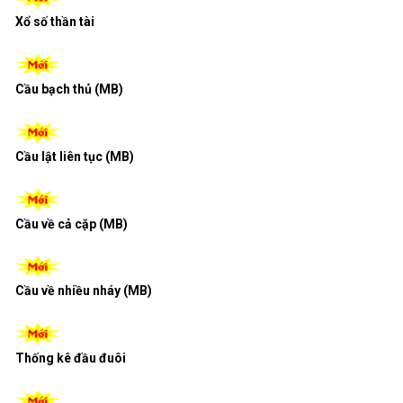
Xổ số thần tài
Cầu bạch thủ (MB)
Cầu lật liên tục (MB)
Cầu về cả cặp (MB)
Cầu về nhiều nháy (MB)
Thống kê đầu đuôi