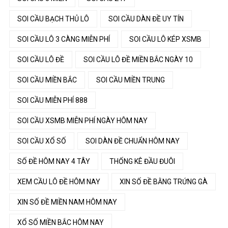
SOI CẦU BẠCH THỦ LÔ
SOI CẦU DÀN ĐỀ UY TÍN
SOI CẦU LÔ 3 CÀNG MIỄN PHÍ
SOI CẦU LÔ KÉP XSMB
SOI CẦU LÔ ĐỀ
SOI CẦU LÔ ĐỀ MIỀN BẮC NGÀY 10
SOI CẦU MIỀN BẮC
SOI CẦU MIỀN TRUNG
SOI CẦU MIỄN PHÍ 888
SOI CẦU XSMB MIỄN PHÍ NGÀY HÔM NAY
SOI CẦU XỔ SỐ
SOI DÀN ĐỀ CHUẨN HÔM NAY
SỐ ĐỀ HÔM NAY 4 TÂY
THỐNG KÊ ĐẦU ĐUÔI
XEM CẦU LÔ ĐỀ HÔM NAY
XIN SỐ ĐỀ BẰNG TRỨNG GÀ
XIN SỐ ĐỀ MIỀN NAM HÔM NAY
XỔ SỐ MIỀN BẮC HÔM NAY