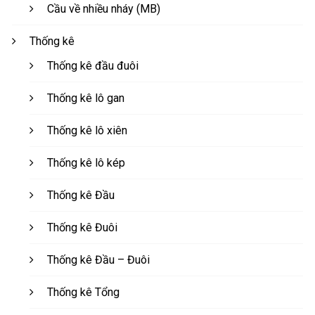
Cầu về nhiều nháy (MB)
Thống kê
Thống kê đầu đuôi
Thống kê lô gan
Thống kê lô xiên
Thống kê lô kép
Thống kê Đầu
Thống kê Đuôi
Thống kê Đầu – Đuôi
Thống kê Tổng