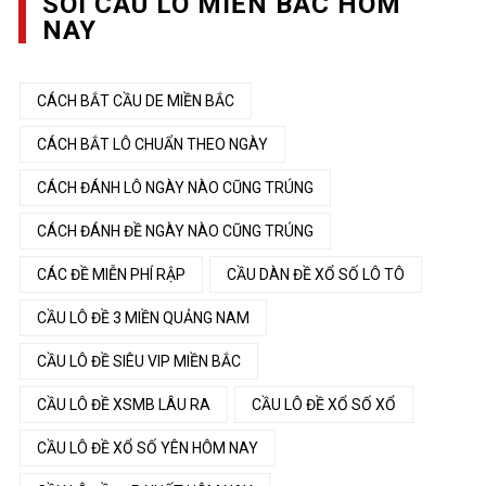
SOI CẦU LÔ MIỀN BẮC HÔM
NAY
CÁCH BẮT CẦU DE MIỀN BẮC
CÁCH BẮT LÔ CHUẨN THEO NGÀY
CÁCH ĐÁNH LÔ NGÀY NÀO CŨNG TRÚNG
CÁCH ĐÁNH ĐỀ NGÀY NÀO CŨNG TRÚNG
CÁC ĐỀ MIỄN PHÍ RẬP
CẦU DÀN ĐỀ XỔ SỐ LÔ TÔ
CẦU LÔ ĐỀ 3 MIỀN QUẢNG NAM
CẦU LÔ ĐỀ SIÊU VIP MIỀN BẮC
CẦU LÔ ĐỀ XSMB LÂU RA
CẦU LÔ ĐỀ XỔ SỐ XỔ
CẦU LÔ ĐỀ XỔ SỐ YÊN HÔM NAY