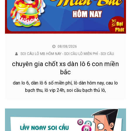
08/08/2026
SOI CÂU LÔ MB HÔM NAY - SOI CẦU LÔ MIỄN PHÍ - SOI CẦU
chuyên gia chốt xs dàn lô 6 con miền
bắc
dan lo 6, dàn lô 6 số miền phí, lô dàn hôm nay, cau lo
bạch thu, lô vip 24h, soi cầu bạch thủ lô,