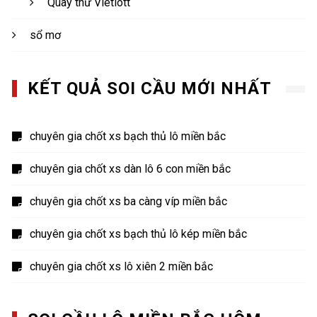
Quay thử Vietlott
sổ mơ
KẾT QUẢ SOI CẦU MỚI NHẤT
chuyên gia chốt xs bạch thủ lô miền bắc
chuyên gia chốt xs dàn lô 6 con miền bắc
chuyên gia chốt xs ba càng víp miền bắc
chuyên gia chốt xs bạch thủ lô kép miền bắc
chuyên gia chốt xs lô xiên 2 miền bắc