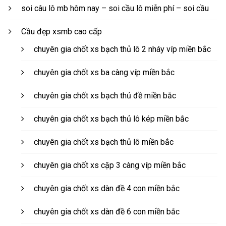
soi câu lô mb hôm nay – soi cầu lô miễn phí – soi cầu
Cầu đẹp xsmb cao cấp
chuyên gia chốt xs bạch thủ lô 2 nháy víp miền bắc
chuyên gia chốt xs ba càng víp miền bắc
chuyên gia chốt xs bạch thủ đề miền bắc
chuyên gia chốt xs bạch thủ lô kép miền bắc
chuyên gia chốt xs bạch thủ lô miền bắc
chuyên gia chốt xs cặp 3 càng víp miền bắc
chuyên gia chốt xs dàn đề 4 con miền bắc
chuyên gia chốt xs dàn đề 6 con miền bắc