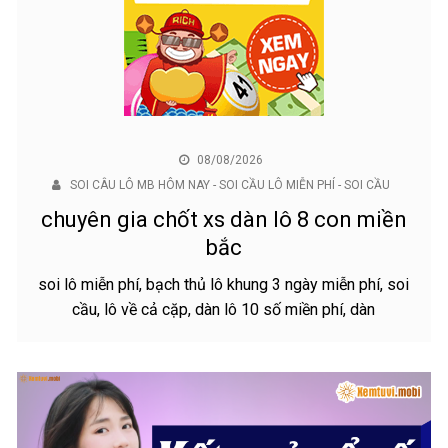
08/08/2026
SOI CÂU LÔ MB HÔM NAY - SOI CẦU LÔ MIỄN PHÍ - SOI CẦU
chuyên gia chốt xs dàn lô 8 con miền
bắc
soi lô miễn phí, bạch thủ lô khung 3 ngày miễn phí, soi
cầu, lô về cả cặp, dàn lô 10 số miền phí, dàn