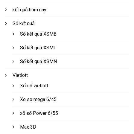
kết quả hôm nay
Sổ kết quả
Sổ kết quả XSMB
Sổ kết quả XSMT
Sổ kết quả XSMN
Vietlott
Xổ số vietlott
Xo so mega 6/45
xổ số Power 6/55
Max 3D