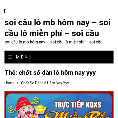
soi câu lô mb hôm nay – soi
cầu lô miễn phí – soi cầu
soi câu lô mb hôm nay – soi cầu lô miễn phí – soi cầu
MENU
Thẻ:
chốt số dàn lô hôm nay yyy
Home
Chốt Số Dàn Lô Hôm Nay Yyy