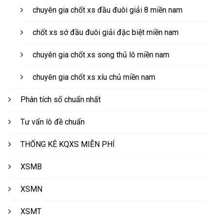
chuyên gia chốt xs đầu đuôi giải 8 miền nam
chốt xs sớ đầu đuôi giải đặc biệt miền nam
chuyên gia chốt xs song thủ lô miền nam
chuyên gia chốt xs xíu chủ miền nam
Phân tích số chuẩn nhất
Tư vấn lô đề chuẩn
THỐNG KÊ KQXS MIỄN PHÍ
XSMB
XSMN
XSMT