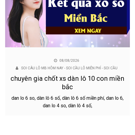
08/08/2026
SOI CÂU LÔ MB HÔM NAY - SOI CẦU LÔ MIỄN PHÍ - SOI CẦU
chuyên gia chốt xs dàn lô 10 con miền
bắc
dan lo 6 so, dàn lô 6 số, dàn lô 6 số miền phí, dan lo 6,
dan lo 4 so, dàn lô 4 số,