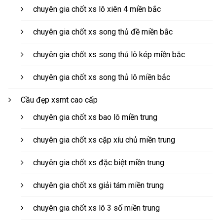
chuyên gia chốt xs lô xiên 4 miền bắc
chuyên gia chốt xs song thủ đề miền bắc
chuyên gia chốt xs song thủ lô kép miền bắc
chuyên gia chốt xs song thủ lô miền bắc
Cầu đẹp xsmt cao cấp
chuyên gia chốt xs bao lô miền trung
chuyên gia chốt xs cặp xíu chủ miền trung
chuyên gia chốt xs đặc biệt miền trung
chuyên gia chốt xs giải tám miền trung
chuyên gia chốt xs lô 3 số miền trung